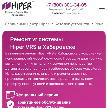
+7 (800) 301-34-05
Ежедневно с 9:00 до 21:00
Сервисный центр Hiper
в
Позвонить
мне утром
Хабаровске
Сервисный центр Hiper
Каталог устройств
Ремонт
Ремонт vr системы
Hiper VRS в Хабаровске
Выполняем ремонт Hiper VRS в Хабаровске с устранением
неисправностей любой сложности. Проводим диагностику,
выявляем причины поломки, заменяем неисправные
детали и восстанавливаем работоспособность устройства.
Используем оригинальные или рекомендованные
производителем запчасти, после ремонта выполняем
проверку всех функций и предоставляем гарантию.
Официальный сервис
Гарантийное обслуживание
VR системы Hiper VRS до 3 лет