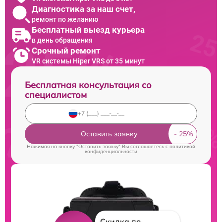
Диагностика за наш счет,
ремонт по желанию
Бесплатный выезд курьера
в день обращения
Срочный ремонт
VR системы Hiper VRS от 35 минут
Бесплатная консультация со
специалистом
Оставить заявку
Нажимая на кнопку "Оставить заявку" Вы соглашаетесь c
политикой
конфиденциальности
Скидка по