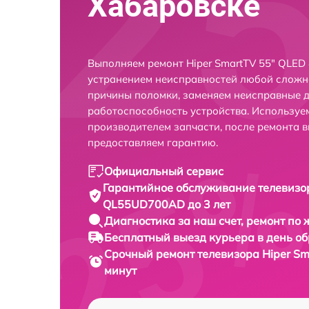
Хабаровске
Выполняем ремонт Hiper SmartTV 55" QLED
устранением неисправностей любой сложно
причины поломки, заменяем неисправные д
работоспособность устройства. Использу
производителем запчасти, после ремонта 
предоставляем гарантию.
Официальный сервис
Гарантийное обслуживание
телевизо
QL55UD700AD до 3 лет
Диагностика за наш счет,
ремонт по
Бесплатный выезд курьера
в день о
Срочный ремонт
телевизора Hiper S
минут