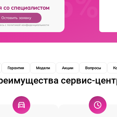
я со специалистом
Оставить заявку
есь c
политикой конфиденциальности
Гарантия
Модели
Акции
Вопросы
К
реимущества сервис-цент