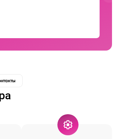
онтакты
ра