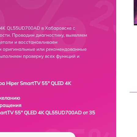
 4K QL55UD700AD в Хабаровске с
сти. Проводим диагностику, выявляем
етали и восстанавливаем
ем оригинальные или рекомендованные
выполняем проверку всех функций и
ра Hiper SmartTV 55" QLED 4K
 желанию
бращения
martTV 55" QLED 4K QL55UD700AD от 35