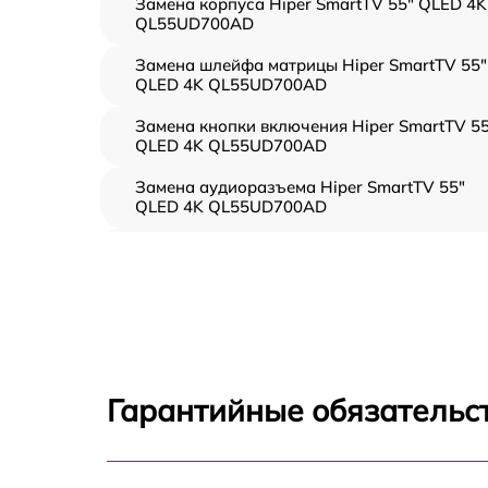
Замена корпуса Hiper SmartTV 55" QLED 4K
QL55UD700AD
Замена шлейфа матрицы Hiper SmartTV 55"
QLED 4K QL55UD700AD
Замена кнопки включения Hiper SmartTV 55
QLED 4K QL55UD700AD
Замена аудиоразъема Hiper SmartTV 55"
QLED 4K QL55UD700AD
Замена USB порта Hiper SmartTV 55" QLED
4K QL55UD700AD
Замена разъёмов (HDMI, DVI, Дисплей
порта) Hiper SmartTV 55" QLED 4K
QL55UD700AD
Замена модуля Wi-Fi Hiper SmartTV 55"
Гарантийные обязательст
QLED 4K QL55UD700AD
Ремонт цепи питания Hiper SmartTV 55"
QLED 4K QL55UD700AD