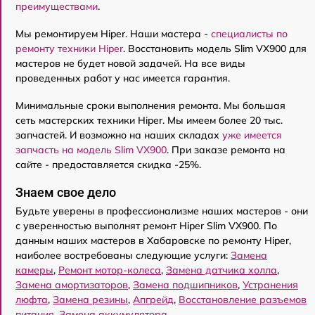
преимуществами
.
Мы ремонтируем Hiper. Наши мастера -
специалисты по
ремонту техники Hiper
. Восстановить модель Slim VX900 для
мастеров не будет новой задачей. На все виды
проведенных работ у нас имеется гарантия.
Минимальные сроки выполнения ремонта. Мы большая
сеть мастерских техники Hiper. Мы имеем более 20 тыс.
запчастей. И возможно на наших складах
уже имеется
запчасть на модель Slim VX900
. При заказе ремонта на
сайте - предоставляется скидка -25%.
Знаем свое дело
Будьте уверены в профессионализме наших мастеров - они
с уверенностью выполнят ремонт Hiper Slim VX900. По
данным наших мастеров в Хабаровске по ремонту Hiper,
наиболее востребованы следующие услуги:
Замена
камеры
,
Ремонт мотор-колеса
,
Замена датчика холла
,
Замена амортизаторов
,
Замена подшипников
,
Устранения
люфта
,
Замена резины
,
Апгрейд
,
Восстановление разъемов
питания
,
Замена аккумулятора
.