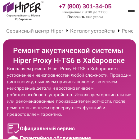
+7 (800) 301-34-05
Ежедневно с 9:00 до 21:00
Сервисный центр Hiper
в
Позвонить
мне утром
Хабаровске
Сервисный центр Hiper
Каталог устройств
Ремонт
Ремонт акустической системы
Hiper Proxy H-TS6 в Хабаровске
Выполняем ремонт Hiper Proxy H-TS6 в Хабаровске с
устранением неисправностей любой сложности. Проводим
диагностику, выявляем причины поломки, заменяем
неисправные детали и восстанавливаем
работоспособность устройства. Используем оригинальные
или рекомендованные производителем запчасти, после
ремонта выполняем проверку всех функций и
предоставляем гарантию.
Официальный сервис
Гарантийное обслуживание