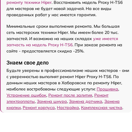
ремонту техники Hiper
. Восстановить модель Proxy H-TS6
для мастеров не будет новой задачей. На все виды
проведенных работ у нас имеется гарантия.
Минимальные сроки выполнения ремонта. Мы большая
сеть мастерских техники Hiper. Мы имеем более 20 тыс.
запчастей. И возможно на наших складах
уже имеется
запчасть на модель Proxy H-TS6
. При заказе ремонта на
сайте - предоставляется скидка -25%.
Знаем свое дело
Будьте уверены в профессионализме наших мастеров - они
с уверенностью выполнят ремонт Hiper Proxy H-TS6. По
данным наших мастеров в Хабаровске по ремонту Hiper,
наиболее востребованы следующие услуги:
Прошивка
,
Устранение ошибок
,
Ремонт после залития
,
Ремонт
электроплаты
,
Замена шнура
,
Замена датчика
,
Замена
кнопки
,
Ремонт корпуса
,
Настройка
,
Комплексная чистка
.