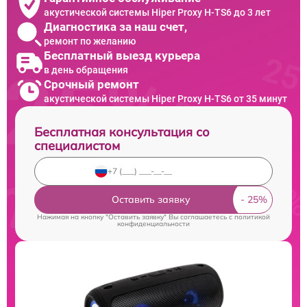
акустической системы Hiper Proxy H-TS6 до 3 лет
Диагностика за наш счет,
ремонт по желанию
Бесплатный выезд курьера
в день обращения
Срочный ремонт
акустической системы Hiper Proxy H-TS6 от 35 минут
Бесплатная консультация со
специалистом
Оставить заявку
Нажимая на кнопку "Оставить заявку" Вы соглашаетесь c
политикой
конфиденциальности